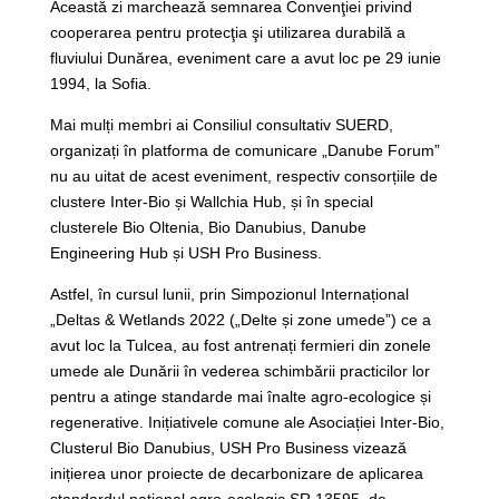
Această zi marchează semnarea Convenţiei privind
cooperarea pentru protecţia şi utilizarea durabilă a
fluviului Dunărea, eveniment care a avut loc pe 29 iunie
1994, la Sofia.
Mai mulți membri ai Consiliul consultativ SUERD,
organizați în platforma de comunicare „Danube Forum”
nu au uitat de acest eveniment, respectiv consorțiile de
clustere Inter-Bio și Wallchia Hub, și în special
clusterele Bio Oltenia, Bio Danubius, Danube
Engineering Hub și USH Pro Business.
Astfel, în cursul lunii, prin Simpozionul Internațional
„Deltas & Wetlands 2022 („Delte și zone umede”) ce a
avut loc la Tulcea, au fost antrenați fermieri din zonele
umede ale Dunării în vederea schimbării practicilor lor
pentru a atinge standarde mai înalte agro-ecologice și
regenerative. Inițiativele comune ale Asociației Inter-Bio,
Clusterul Bio Danubius, USH Pro Business vizează
inițierea unor proiecte de decarbonizare de aplicarea