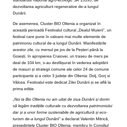
standardul național agro-ecologic SR 13595, de
dezvoltarea agriculturii regenerative de-a lungul
Dunării.
De asemenea, Cluster BIO Oltenia a organizat în
această perioadă Festivalul cultural „Dealul Muierii”, un
festival care pune în valoare mai multe elemente de
patrimoniu cultural de-a lungul Dunării. Manifestările
acestor zile, cu mersul pe jos de la Peșteri până la
Goiești, în apropierea Craiovei, un traseu de mers pe
deal de 104 km, s-au desfășurat în vederea adoptării
de masuri și strategii comune ale celor 24 de comune
participante și a celor 3 județe din Oltenia: Dolj, Gorj si
Vâlcea. Festivalul este dedicat Zilei Dunării și se află la
prima ediție.
„Noi la Bio Oltenia nu am uitat de ziua Dunării și dorim
să legăm tradițiile culturale cu dezvoltarea patrimoniului
dar și a unor forme sustenabile de agricultură și eco-
turism de-a lungul Dunării”
a declarat Valentin Mitrică,
președintele Cluster BIO Oltenia, membru în Consiliul