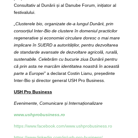
Consultativ al Dunării și al Danube Forum, inițiator al
festivalului.
„Clusterele bio, organizate de-a lungul Dunării, prin
consorțiul Inter-Bio de clustere în domeniul practicilor
regenerative și economiei circulare doresc o mai mare
implicare în SUERD a autorităților, pentru dezvoltarea
de standarde avansate de dezvoltare agricolă, rurală,
sustenabile. Celebrăm cu bucurie ziua Dunării pentru
că prin asta ne marcăm identitatea noastră în această
parte a Europei”
a declarat Costin Lianu, președinte
Inter-Bio și director general USH Pro Business.
USH Pro Business
Evenimente, Comunicare și Internaționalizare
www.ushprobusiness.ro
https://www.facebook.com/www.ushprobusiness.ro
https://www.linkedin.com/in/ush-pro-business/