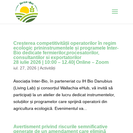
Creșterea competitivității operatorilor în regim
ecologic prininstrumentele și programele Inter-
Bio dedicate fermierilor,procesatorilor,
consultantilor si exportatorilor
28 iulie 2026 | 10:00 – 12.40| Online – Zoom
iul. 27, 2026
|
Activități
Asociația Inter-Bio, în parteneriat cu IH Bio Danubius
(Living Lab) și consorțiul Wallachia eHub, vă invită să
participați la un atelier de lucru dedicat instrumentelor,
soluțiilor și programelor care sprijină operatorii din
agricultura ecologică. Evenimentul va...
Avertisment privind riscurile semnificative
generate de un amendament care elimină