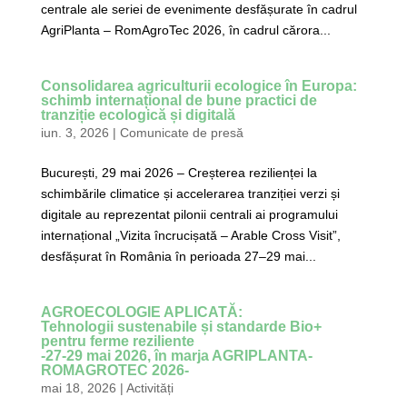
centrale ale seriei de evenimente desfășurate în cadrul
AgriPlanta – RomAgroTec 2026, în cadrul cărora...
Consolidarea agriculturii ecologice în Europa:
schimb internațional de bune practici de
tranziție ecologică și digitală
iun. 3, 2026
|
Comunicate de presă
București, 29 mai 2026 – Creșterea rezilienței la
schimbările climatice și accelerarea tranziției verzi și
digitale au reprezentat pilonii centrali ai programului
internațional „Vizita încrucișată – Arable Cross Visit”,
desfășurat în România în perioada 27–29 mai...
AGROECOLOGIE APLICATĂ:
Tehnologii sustenabile și standarde Bio+
pentru ferme reziliente
-27-29 mai 2026, în marja AGRIPLANTA-
ROMAGROTEC 2026-
mai 18, 2026
|
Activități