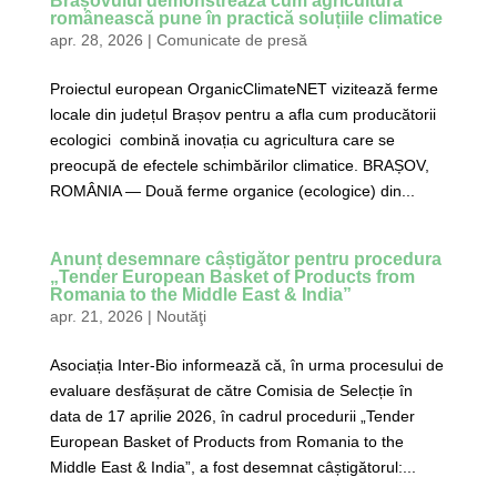
Brașovului demonstrează cum agricultura
românească pune în practică soluțiile climatice
apr. 28, 2026
|
Comunicate de presă
Proiectul european OrganicClimateNET vizitează ferme
locale din județul Brașov pentru a afla cum producătorii
ecologici combină inovația cu agricultura care se
preocupă de efectele schimbărilor climatice. BRAȘOV,
ROMÂNIA — Două ferme organice (ecologice) din...
Anunț desemnare câștigător pentru procedura
„Tender European Basket of Products from
Romania to the Middle East & India”
apr. 21, 2026
|
Noutăţi
Asociația Inter-Bio informează că, în urma procesului de
evaluare desfășurat de către Comisia de Selecție în
data de 17 aprilie 2026, în cadrul procedurii „Tender
European Basket of Products from Romania to the
Middle East & India”, a fost desemnat câștigătorul:...