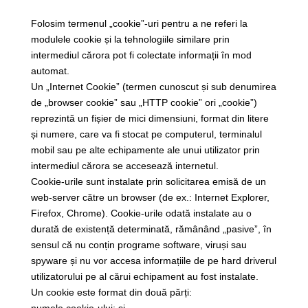
Folosim termenul „cookie”-uri pentru a ne referi la
modulele cookie și la tehnologiile similare prin
intermediul cărora pot fi colectate informații în mod
automat.
Un „Internet Cookie” (termen cunoscut și sub denumirea
de „browser cookie” sau „HTTP cookie” ori „cookie”)
reprezintă un fișier de mici dimensiuni, format din litere
și numere, care va fi stocat pe computerul, terminalul
mobil sau pe alte echipamente ale unui utilizator prin
intermediul cărora se accesează internetul.
Cookie-urile sunt instalate prin solicitarea emisă de un
web-server către un browser (de ex.: Internet Explorer,
Firefox, Chrome). Cookie-urile odată instalate au o
durată de existență determinată, rămânând „pasive”, în
sensul că nu conțin programe software, viruși sau
spyware și nu vor accesa informațiile de pe hard driverul
utilizatorului pe al cărui echipament au fost instalate.
Un cookie este format din două părți: