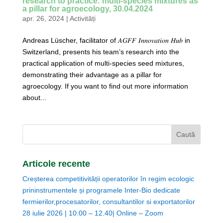
research to practice: multi-species mixtures as
a pillar for agroecology, 30.04.2024
apr. 26, 2024
|
Activități
Andreas Lüscher, facilitator of 𝐴𝐺𝐹𝐹 𝐼𝑛𝑛𝑜𝑣𝑎𝑡𝑖𝑜𝑛 𝐻𝑢𝑏 in
Switzerland, presents his team’s research into the
practical application of multi-species seed mixtures,
demonstrating their advantage as a pillar for
agroecology. If you want to find out more information
about...
Articole recente
Creșterea competitivității operatorilor în regim ecologic
prininstrumentele și programele Inter-Bio dedicate
fermierilor,procesatorilor, consultantilor si exportatorilor
28 iulie 2026 | 10:00 – 12.40| Online – Zoom