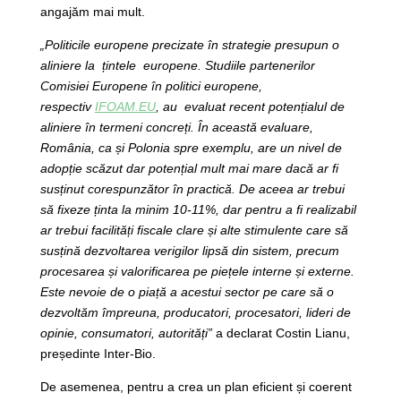
angajăm mai mult.
„Politicile europene precizate în strategie presupun o
aliniere la țintele europene. Studiile partenerilor
Comisiei Europene în politici europene,
respectiv
IFOAM.EU
, au evaluat recent potențialul de
aliniere în termeni concreți. În această evaluare,
România, ca și Polonia spre exemplu, are un nivel de
adopție scăzut dar potențial mult mai mare dacă ar fi
susținut corespunzător în practică. De aceea ar trebui
să fixeze ținta la minim 10-11%, dar pentru a fi realizabil
ar trebui facilități fiscale clare și alte stimulente care să
susțină dezvoltarea verigilor lipsă din sistem, precum
procesarea și valorificarea pe piețele interne și externe.
Este nevoie de o piață a acestui sector pe care să o
dezvoltăm împreuna, producatori, procesatori, lideri de
opinie, consumatori, autorități”
a declarat Costin Lianu,
președinte Inter-Bio.
De asemenea, pentru a crea un plan eficient și coerent