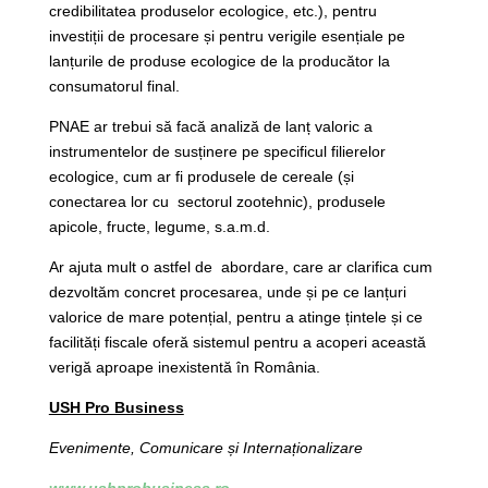
credibilitatea produselor ecologice, etc.), pentru
investiții de procesare și pentru verigile esențiale pe
lanțurile de produse ecologice de la producător la
consumatorul final.
PNAE ar trebui să facă analiză de lanț valoric a
instrumentelor de susținere pe specificul filierelor
ecologice, cum ar fi produsele de cereale (și
conectarea lor cu sectorul zootehnic), produsele
apicole, fructe, legume, s.a.m.d.
Ar ajuta mult o astfel de abordare, care ar clarifica cum
dezvoltăm concret procesarea, unde și pe ce lanțuri
valorice de mare potențial, pentru a atinge țintele și ce
facilități fiscale oferă sistemul pentru a acoperi această
verigă aproape inexistentă în România.
USH Pro Business
Evenimente, Comunicare și Internaționalizare