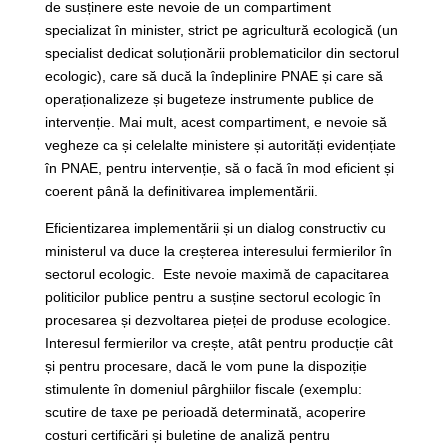
de susținere este nevoie de un compartiment
specializat în minister, strict pe agricultură ecologică (un
specialist dedicat soluționării problematicilor din sectorul
ecologic), care să ducă la îndeplinire PNAE și care să
operaționalizeze și bugeteze instrumente publice de
intervenție. Mai mult, acest compartiment, e nevoie să
vegheze ca și celelalte ministere și autorități evidențiate
în PNAE, pentru intervenție, să o facă în mod eficient și
coerent până la definitivarea implementării.
Eficientizarea implementării și un dialog constructiv cu
ministerul va duce la creșterea interesului fermierilor în
sectorul ecologic. Este nevoie maximă de capacitarea
politicilor publice pentru a susține sectorul ecologic în
procesarea și dezvoltarea pieței de produse ecologice.
Interesul fermierilor va crește, atât pentru producție cât
și pentru procesare, dacă le vom pune la dispoziție
stimulente în domeniul pârghiilor fiscale (exemplu:
scutire de taxe pe perioadă determinată, acoperire
costuri certificări și buletine de analiză pentru