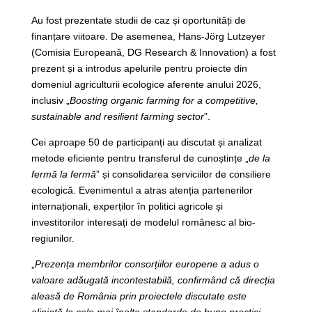
Au fost prezentate studii de caz și oportunități de
finanțare viitoare. De asemenea, Hans-Jörg Lutzeyer
(Comisia Europeană, DG Research & Innovation) a fost
prezent și a introdus apelurile pentru proiecte din
domeniul agriculturii ecologice aferente anului 2026,
inclusiv „
Boosting organic farming for a competitive,
sustainable and resilient farming sector
”.
Cei aproape 50 de participanți au discutat și analizat
metode eficiente pentru transferul de cunoștințe „
de la
fermă la fermă
” și consolidarea serviciilor de consiliere
ecologică. Evenimentul a atras atenția partenerilor
internaționali, experților în politici agricole și
investitorilor interesați de modelul românesc al bio-
regiunilor.
„
Prezența membrilor consorțiilor europene a adus o
valoare adăugată incontestabilă, confirmând că direcția
aleasă de România prin proiectele discutate este