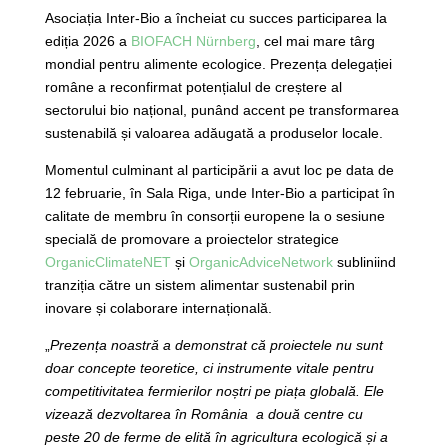
Asociația Inter-Bio a încheiat cu succes participarea la
ediția 2026 a
BIOFACH Nürnberg
, cel mai mare târg
mondial pentru alimente ecologice. Prezența delegației
române a reconfirmat potențialul de creștere al
sectorului bio național, punând accent pe transformarea
sustenabilă și valoarea adăugată a produselor locale.
Momentul culminant al participării a avut loc pe data de
12 februarie, în Sala Riga, unde Inter-Bio a participat în
calitate de membru în consorții europene la o sesiune
specială de promovare a proiectelor strategice
OrganicClimateNET
și
OrganicAdviceNetwork
subliniind
tranziția către un sistem alimentar sustenabil prin
inovare și colaborare internațională.
„
Prezența noastră a demonstrat că proiectele nu sunt
doar concepte teoretice, ci instrumente vitale pentru
competitivitatea fermierilor noștri pe piața globală. Ele
vizează dezvoltarea în
România a două centre cu
peste 20 de ferme de elită în agricultura ecologică și a