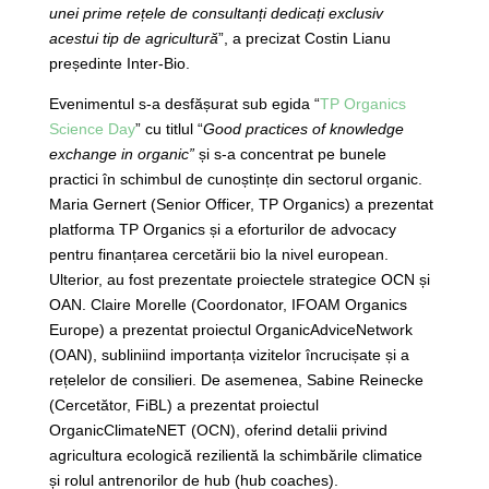
unei prime rețele de consultanți dedicați exclusiv
acestui tip de agricultură
”, a precizat Costin Lianu
președinte Inter-Bio.
Evenimentul s-a desfășurat sub egida “
TP Organics
Science Day
” cu titlul “
Good practices of knowledge
exchange in organic”
și s-a concentrat pe bunele
practici în schimbul de cunoștințe din sectorul organic.
Maria Gernert (Senior Officer, TP Organics) a prezentat
platforma TP Organics și a eforturilor de advocacy
pentru finanțarea cercetării bio la nivel european.
Ulterior, au fost prezentate proiectele strategice OCN și
OAN. Claire Morelle (Coordonator, IFOAM Organics
Europe) a prezentat proiectul OrganicAdviceNetwork
(OAN), subliniind importanța vizitelor încrucișate și a
rețelelor de consilieri. De asemenea, Sabine Reinecke
(Cercetător, FiBL) a prezentat proiectul
OrganicClimateNET (OCN), oferind detalii privind
agricultura ecologică rezilientă la schimbările climatice
și rolul antrenorilor de hub (hub coaches).