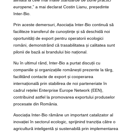
aliniată la cele mai înalte standarde de bune practici
europene
,” a mai declarat Costin Lianu, președinte
Inter-Bio.
Prin aceste demersuri, Asociația Inter-Bio continuă să
faciliteze transferul de cunoștințe și să deschidă noi
oportunități de export pentru operatorii ecologici
români, demonstrând că trasabilitatea și calitatea sunt
pilonii de bază ai brandului bio național.
Nu în ultimul rând, Inter-Bio a purtat discuții cu
companiile și organizațiile românești prezente la târg,
facilitând contacte de export și cooperarea
internațională prin stabilirea de noi parteneriate în
cadrul rețelei Enterprise Europe Network (EEN),
contribuind astfel la promovarea exportului produselor
procesate din România.
Asociația Inter-Bio rămâne un important catalizator al
inovației în sectorul ecologic, sprijinind tranziția către o
agricultură inteligentă și sustenabilă prin implementarea