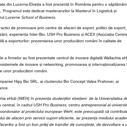
licate din Lucerna-Elveția a fost prezentă în România pentru o săptămâ
„. Programul este dedicat masteranzilor la Masterul în Logistică și
rul
Lucerne School of Business
.
tici de promovare prin centre de afaceri de export; politici de export;
lizării; experiența Inter-Bio, USH Pro Business și ACEX (Asociația Centre
lă a exporturilor; prezentarea unor producători români în calitate de
e a firmelor au fost prezentate centrul de inovare digitală Wallachia eH
ecosistemele de inovare și networking, promovarea și internaționalizarea
le unor producători români.
mpaniei Hipy Bio SRL, ai clusterului Bio Concept Valea Prahovei, ai
ance.
chia eHub (WEH) în prezența studenților elvețieni de la
Universitatea d
ru central, în cadrul USH Pro Business, centru antreprenorial al universită
e coordonator al proiectului european WeH, este preocupată să contribuie
ului de afaceri prin servicii suport eficiente, iar prezența mediului acade
afacerilor a fost un bun prilej de transfer de cunoștințe, de dezvoltare a 