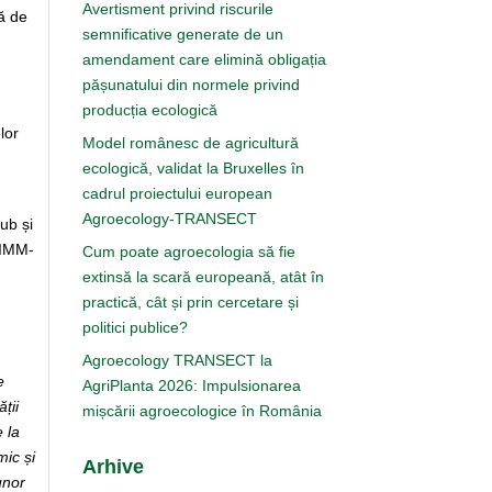
Avertisment privind riscurile
nă de
semnificative generate de un
amendament care elimină obligația
pășunatului din normele privind
producția ecologică
lor
Model românesc de agricultură
ecologică, validat la Bruxelles în
cadrul proiectului european
Agroecology-TRANSECT
ub și
 IMM-
Cum poate agroecologia să fie
extinsă la scară europeană, atât în
practică, cât și prin cercetare și
politici publice?
Agroecology TRANSECT la
e
AgriPlanta 2026: Impulsionarea
ții
mișcării agroecologice în România
 la
mic și
Arhive
unor