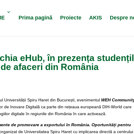
ME
Prima pagină
Proiecte
AKIS
Despre n
chia eHub, în prezența studenți
i de afaceri din România
iul Universității Spiru Haret din București, evenimentul
WEH Communit
or de Inovare Digitală ca parte din rețeaua europeană DIH-World care
giilor digitale în regiunile din România în care activează.
mente de promovare a exportului în România. Oportunități pentru
organizat de Universitatea Spiru Haret cu implicarea directă a centrulu