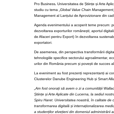
Pro Business
.
Universitatea de Științe și Arte Ap
studiu cu tema „
Global Value Chain Management
Management al Lanțului de Aprovizionare din cad
Agenda evenimentului a acoperit teme precum: prac
dezvoltarea exporturilor românești; aportul digita
de Afaceri pentru Export) în dezvoltarea sustenabi
exportatori.
De asemenea, din perspectiva transformării digital
tehnologiile specifice sectorului agroalimentar, 
urilor din România precum și povești de succes a
La eveniment au fost prezenți reprezentanți ai co
Clusterelor Danube Engineering Hub și Smart Alli
„Am fost onorați să avem o zi a comunității Walla
Științe și Arte Aplicate din Lucerna, la sediul nost
Spiru Haret. Universitatea noastră, în calitate d
transformarea
digitală și internaționalizarea medi
a studenților elvețieni din domeniul administrării 