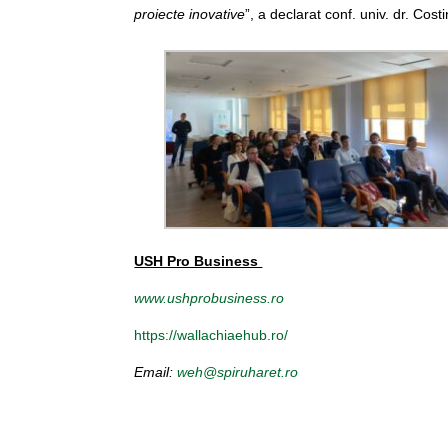
proiecte inovative
”, a declarat conf. univ. dr. Co
USH Pro Business
www.ushprobusiness.ro
https://wallachiaehub.ro/
Email
:
weh@spiruharet.ro