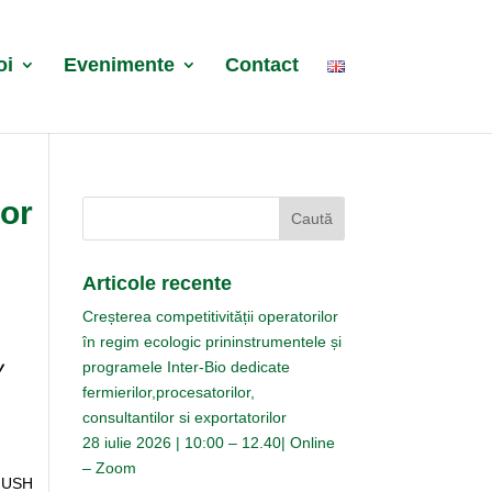
oi
Evenimente
Contact
lor
Articole recente
Creșterea competitivității operatorilor
în regim ecologic prininstrumentele și
y
programele Inter-Bio dedicate
fermierilor,procesatorilor,
consultantilor si exportatorilor
28 iulie 2026 | 10:00 – 12.40| Online
– Zoom
i USH