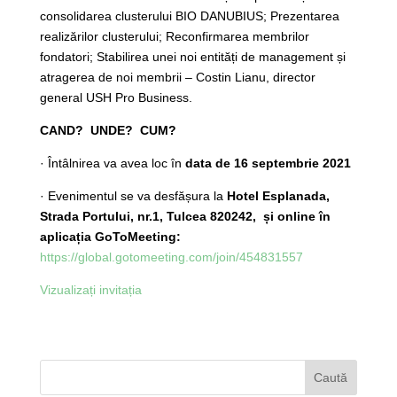
consolidarea clusterului BIO DANUBIUS; Prezentarea
realizărilor clusterului; Reconfirmarea membrilor
fondatori; Stabilirea unei noi entități de management și
atragerea de noi membrii – Costin Lianu, director
general USH Pro Business.
CAND? UNDE? CUM?
· Întâlnirea va avea loc în
data de 16 septembrie 2021
· Evenimentul se va desfășura la
Hotel Esplanada,
Strada Portului, nr.1, Tulcea 820242, și online în
aplicația GoToMeeting:
https://global.gotomeeting.com/join/454831557
Vizualizați invitația