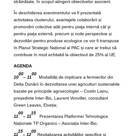
străinătate, în scopul atingerii obiectivelor asocierii.
În deschiderea evenimentului va fi prezentată
activitatea clusterului, avantajele colaborării și
promovării colective atât pentru piaţa internă cât şi
pentru piața externă, precum și noile perspective și
dezvoltări pentru produse ecologice ce vor fi transpuse
în Planul Strategic Național al PAC și care ar trebui să
contribuie în mod echitabil la obiectivul de 25% al ​​UE.
AGENDA
00
00
10
–
11
Modalități de implicare a fermierilor din
Delta Dunării în dezvoltarea unei agriculturi sustenabile
bazate pe principiile agroecologiei – Costin Lianu,
președinte Inter-Bio, Laurent Vonviller, consultant
Green Leaves, Elveția;
00
15
11
–
11
Prezentarea Platformei Tehnologice
Naționale TP Organics – Asociația Inter-Bio;
15
00
11
–
12
Revitalizarea activităților specifice și