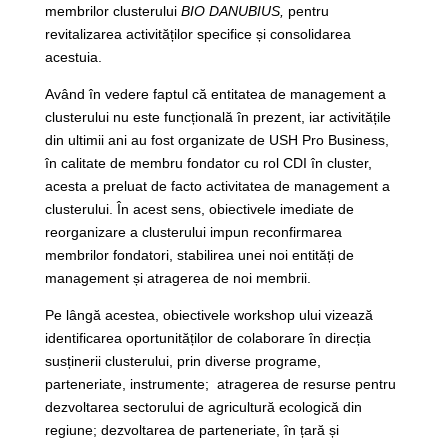
membrilor clusterului
BIO DANUBIUS,
pentru
revitalizarea activităților specifice și consolidarea
acestuia.
Având în vedere faptul că entitatea de management a
clusterului nu este funcțională în prezent, iar activitățile
din ultimii ani au fost organizate de USH Pro Business,
în calitate de membru fondator cu rol CDI în cluster,
acesta a preluat de facto activitatea de management a
clusterului. În acest sens, obiectivele imediate de
reorganizare a clusterului impun reconfirmarea
membrilor fondatori, stabilirea unei noi entități de
management și atragerea de noi membrii.
Pe lângă acestea, obiectivele workshop ului vizează
identificarea oportunităților de colaborare în direcția
susținerii clusterului, prin diverse programe,
parteneriate, instrumente; atragerea de resurse pentru
dezvoltarea sectorului de agricultură ecologică din
regiune; dezvoltarea de parteneriate, în țară și