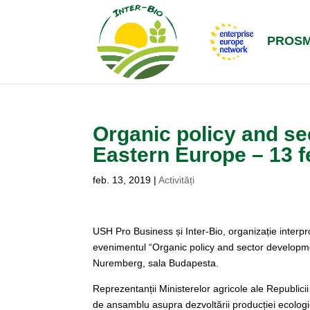
PROS
Organic policy and se
Eastern Europe – 13 f
feb. 13, 2019
|
Activități
USH Pro Business și Inter-Bio, organizație interp
evenimentul “Organic policy and sector developme
Nuremberg, sala Budapesta.
Reprezentanții Ministerelor agricole ale Republici
de ansamblu asupra dezvoltării producției ecologice