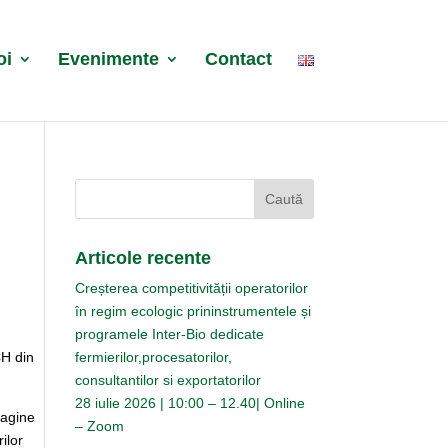
oi
Evenimente
Contact
Articole recente
Creșterea competitivității operatorilor
în regim ecologic prininstrumentele și
programele Inter-Bio dedicate
CH din
fermierilor,procesatorilor,
consultantilor si exportatorilor
28 iulie 2026 | 10:00 – 12.40| Online
magine
– Zoom
ilor