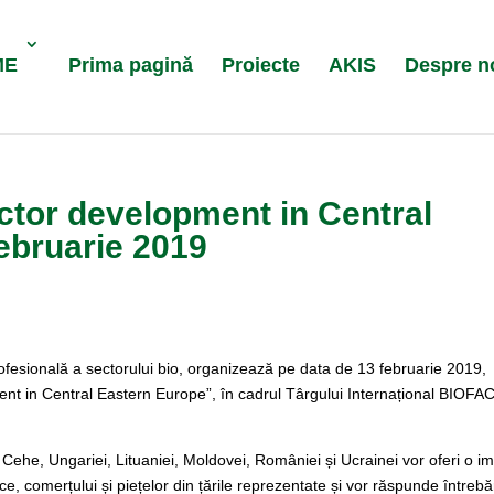
ME
Prima pagină
Proiecte
AKIS
Despre n
ctor development in Central
ebruarie 2019
rofesională a sectorului bio, organizează pe data de 13 februarie 2019,
nt in Central Eastern Europe”, în cadrul Târgului Internațional BIOFA
i Cehe, Ungariei, Lituaniei, Moldovei, României și Ucrainei vor oferi o i
, comerțului și piețelor din țările reprezentate și vor răspunde întrebăr