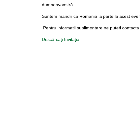
dumneavoastră.
Suntem mândri că România ia parte la acest eveni
Pentru informații suplimentare ne puteți contact
Descărcați Invitația