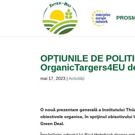
PROS
OPȚIUNILE DE POLI
OrganicTargers4EU 
mai 17, 2023
|
Activități
O nouă prezentare generală a Institutului Thün
obiectivele organice, în sprijinul obiectivului
Green Deal.
Împărtășim articolul lui
Paul Holmbeck
despre opți