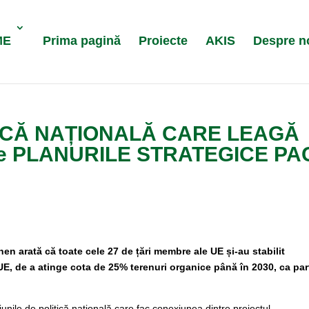
ME
Prima pagină
Proiecte
AKIS
Despre n
TICĂ NAȚIONALĂ CARE LEAGĂ
de PLANURILE STRATEGICE PAC
en arată că toate cele 27 de țări membre ale UE și-au stabilit
 UE, de a atinge cota de 25% terenuri organice până în 2030, ca par
unile de politică națională care fac conexiunea dintre proiectul