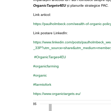
OrganicTargets4EU
și planurile strategice PAC.
Link articol:
https://paulholmbeck.com/wealth-of-organic-polic
Link postare LinkedIn:
https://www.linkedin.com/posts/paulholmbeck_wea
_33P?utm_source=share&utm_medium=member
#OrganicTarges4EU
#organicfarming
#organic
#farmtofork
https://www.organictargets.eu/