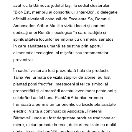
avut loc la Bârnova, județul Iași, la sediul clusterului
”BioNEst„ membru al consorțiului „Inter-Bio”, o delegație
oficială elvețiană condusă de Excelența Sa, Domnul
Ambasador Arthur Mattli a vizitat locuri și oameni
dedicați unei Românii ecologice în care tradițiile și
spiritualitatea locurilor se îmbină cu un mediu sănătos,
în care sănătatea umană se susține prin aportul
alimentației ecologice, al mișcării sau tratamentelor
preventive.
În cadrul vizitei au fost prezentată hala de producție
Taina Vie, urmată de vizita stupilor de albine, au fost
plantați pomi fructiferi, mesteceni și tei ca simbol al
prosperității și al marcării acestui eveniment peste ani și
celebrând astfel Luna Plantării Arborilor. Vremea
frumoasă a permis un tur onorific cu bicicletele asistate
electric. Vizita a continuat cu Asociația „Prietenii
Bârnovei” unde au fost degustate produse tradiționale:
miere, uleiuri presate la rece, dulciuri realizate cu multă
dedicație și alte bunătăți produse de partenerii de la