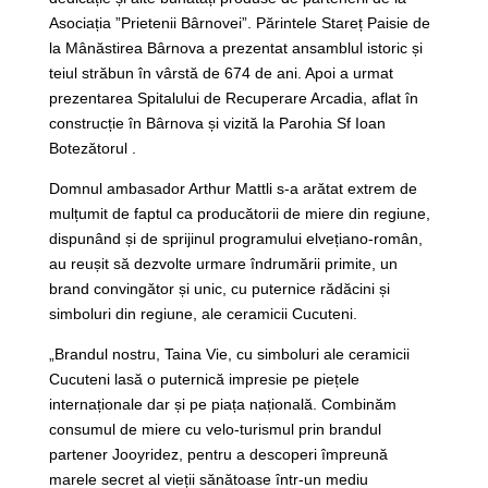
Asociația ”Prietenii Bârnovei”. Părintele Stareț Paisie de
la Mânăstirea Bârnova a prezentat ansamblul istoric și
teiul străbun în vârstă de 674 de ani. Apoi a urmat
prezentarea Spitalului de Recuperare Arcadia, aflat în
construcție în Bârnova și vizită la Parohia Sf Ioan
Botezătorul .
Domnul ambasador Arthur Mattli s-a arătat extrem de
mulțumit de faptul ca producătorii de miere din regiune,
dispunând și de sprijinul programului elvețiano-român,
au reușit să dezvolte urmare îndrumării primite, un
brand convingător și unic, cu puternice rădăcini și
simboluri din regiune, ale ceramicii Cucuteni.
„Brandul nostru, Taina Vie, cu simboluri ale ceramicii
Cucuteni lasă o puternică impresie pe piețele
internaționale dar și pe piața națională. Combinăm
consumul de miere cu velo-turismul prin brandul
partener Jooyridez, pentru a descoperi împreună
marele secret al vieții sănătoase într-un mediu