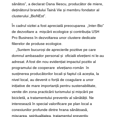
sănătos”, a declarat Oana Iliescu, producător de miere,
deținătorul brandului Taină Vie și membru fondator al
clusterului „BioNEst”.
În cadrul vizitei a fost apreciată preocuparea „Inter-Bio”
de dezvoltare a mișcării ecologice și contribuția USH
Pro Business în dezvoltarea unor clustere dedicate
filierelor de produse ecologice.
„Suntem bucuroși de aprecierile pozitive pe care
domnul ambasador personal și oficialii elvețieni ni le-au
adresat. A fost din nou evidențiat impactul pozitiv al
programului de cooperare elvețiano-român în
susținerea producătorilor locali și faptul că aceștia, la
nivel local, au devenit o forță de coagulare a unor
inițiative de mare importanță pentru sustenabilitate,
venite din zona practicării turismului și mișcării pe
bicicletă, a tratamentului preventiv al sănătății. Ne
interesează în special valorificare pe plan local a
conexiunilor profunde dintre hrana sănătoasă,
mișcarea, spiritualitatea, tratamentul preventiv,