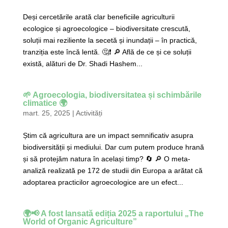
Deși cercetările arată clar beneficiile agriculturii
ecologice și agroecologice – biodiversitate crescută,
soluții mai reziliente la secetă și inundații – în practică,
tranziția este încă lentă. 🤔❗ 🔎 Află de ce și ce soluții
există, alături de Dr. Shadi Hashem...
🌱 Agroecologia, biodiversitatea și schimbările
climatice 🌍
mart. 25, 2025
|
Activități
Știm că agricultura are un impact semnificativ asupra
biodiversității și mediului. Dar cum putem produce hrană
și să protejăm natura în același timp? 🔄 🔎 O meta-
analiză realizată pe 172 de studii din Europa a arătat că
adoptarea practicilor agroecologice are un efect...
🌍📢 A fost lansată ediția 2025 a raportului „The
World of Organic Agriculture”