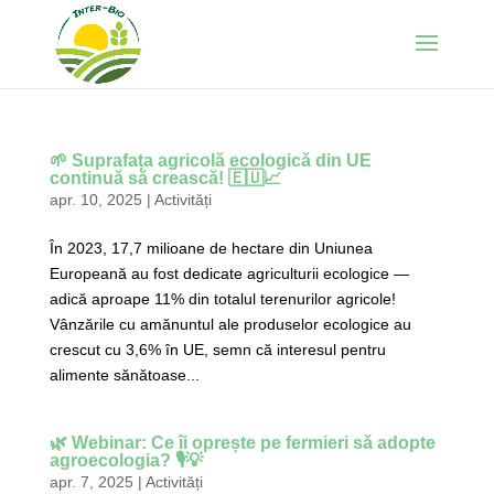
🌱 Suprafața agricolă ecologică din UE
continuă să crească! 🇪🇺📈
apr. 10, 2025
|
Activități
În 2023, 17,7 milioane de hectare din Uniunea
Europeană au fost dedicate agriculturii ecologice —
adică aproape 11% din totalul terenurilor agricole!
Vânzările cu amănuntul ale produselor ecologice au
crescut cu 3,6% în UE, semn că interesul pentru
alimente sănătoase...
🌿 Webinar: Ce îi oprește pe fermieri să adopte
agroecologia? 🎙️💡
apr. 7, 2025
|
Activități