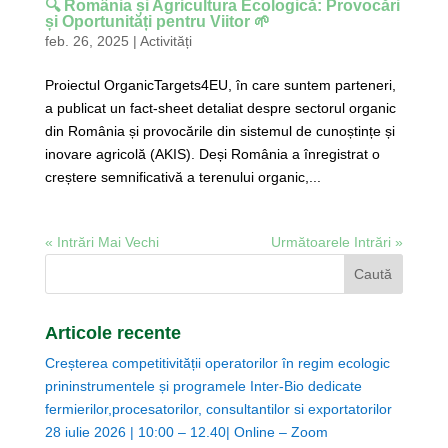
🔍 România și Agricultura Ecologică: Provocări
și Oportunități pentru Viitor 🌱
feb. 26, 2025
|
Activități
Proiectul OrganicTargets4EU, în care suntem parteneri,
a publicat un fact-sheet detaliat despre sectorul organic
din România și provocările din sistemul de cunoștințe și
inovare agricolă (AKIS). Deși România a înregistrat o
creștere semnificativă a terenului organic,...
« Intrări Mai Vechi
Următoarele Intrări »
Articole recente
Creșterea competitivității operatorilor în regim ecologic
prininstrumentele și programele Inter-Bio dedicate
fermierilor,procesatorilor, consultantilor si exportatorilor
28 iulie 2026 | 10:00 – 12.40| Online – Zoom