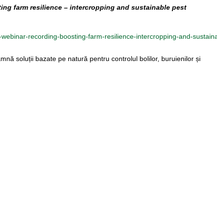
ing farm resilience – intercropping and sustainable pest
-
webinar-recording-boosting-
farm-resilience-intercropping-
and-sustain
ă soluții bazate pe natură pentru controlul bolilor, buruienilor și