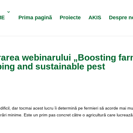
ME
Prima pagină
Proiecte
AKIS
Despre n
rarea webinarului „Boosting fa
ping and sustainable pest
 dificil, dar tocmai acest lucru îi determină pe fermieri să acorde mai mu
lucrări minime. Este un prim pas concret către o agricultură care lucreaz