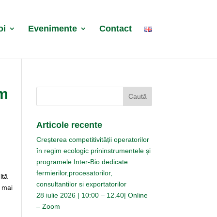
oi
Evenimente
Contact
rm
Articole recente
Creșterea competitivității operatorilor
în regim ecologic prininstrumentele și
programele Inter-Bio dedicate
fermierilor,procesatorilor,
ltă
consultantilor si exportatorilor
ă mai
28 iulie 2026 | 10:00 – 12.40| Online
– Zoom