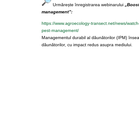
Urmărește înregistrarea webinarului
„Boost
management”:
https://www.agroecology-
transect.net/news/watch
pest-
management/
Managementul durabil al dăunătorilor (IPM) înseamn
dăunătorilor, cu impact redus asupra mediului.