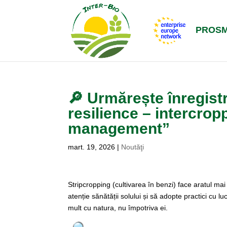
PROS
🔎 Urmărește înregist
resilience – intercrop
management”
mart. 19, 2026
|
Noutăţi
Stripcropping (cultivarea în benzi) face aratul mai
atenție sănătății solului și să adopte practici cu 
mult cu natura, nu împotriva ei.