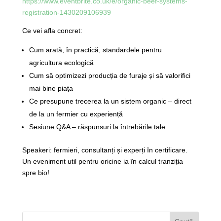
https://www.eventbrite.co.uk/e/organic-beef-systems-
registration-1430209106939
Ce vei afla concret:
Cum arată, în practică, standardele pentru
agricultura ecologică
Cum să optimizezi producția de furaje și să valorifici
mai bine piața
Ce presupune trecerea la un sistem organic – direct
de la un fermier cu experiență
Sesiune Q&A – răspunsuri la întrebările tale
Speakeri: fermieri, consultanți și experți în certificare.
Un eveniment util pentru oricine ia în calcul tranziția
spre bio!