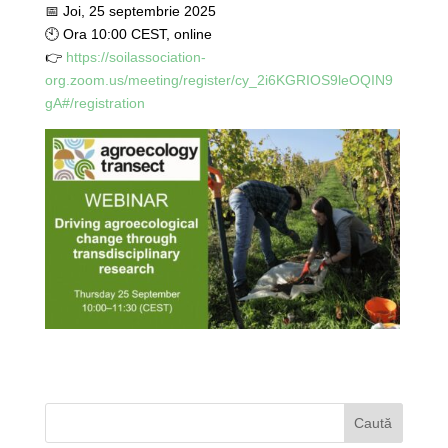
📅 Joi, 25 septembrie 2025
🕙 Ora 10:00 CEST, online
👉
https://soilassociation-
org.zoom.us/meeting/register/cy_2i6KGRIOS9leOQIN9
gA#/registration