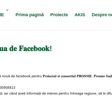
ME
Prima pagină
Proiecte
AKIS
Despre n
𝐚 𝐝𝐞 𝐅𝐚𝐜𝐞𝐛𝐨𝐨𝐤!
ook pentru 𝐏𝐫𝐨𝐢𝐞𝐜𝐭𝐮𝐥 𝐬𝐢 𝐜𝐨𝐧𝐬𝐨𝐫𝐭𝐢𝐮𝐥 𝐏𝐑𝐎𝐒𝐌𝐄: 𝐏𝐫𝐨𝐬𝐦𝐞 𝐒𝐮
100458413
i, iar când aveți informații de interes pentru întreaga regiune, să le dif