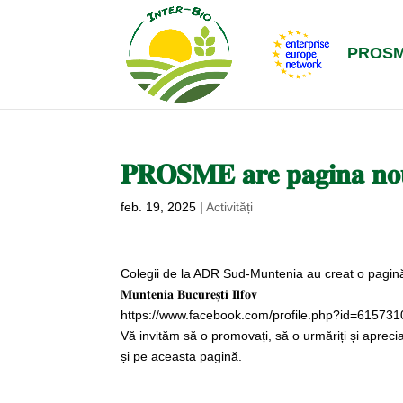
PROS
𝐏𝐑𝐎𝐒𝐌𝐄 𝐚𝐫𝐞 𝐩𝐚𝐠𝐢𝐧𝐚 𝐧𝐨
feb. 19, 2025
|
Activități
Colegii de la ADR Sud-Muntenia au creat o pagină nouă de faceb
𝐌𝐮𝐧𝐭𝐞𝐧𝐢𝐚 𝐁𝐮𝐜𝐮𝐫𝐞𝐬̦𝐭𝐢 𝐈𝐥𝐟𝐨𝐯
https://www.facebook.com/profile.php?id=61573
Vă invităm să o promovați, să o urmăriți și apreciaț
și pe aceasta pagină.